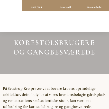
8687 7004
Send mail
Book ophold
KØRESTOLSBRUGERE
OG GANGBESVÆREDE
​På Svostrup Kro prøver vi at bevare kroens oprindelige
arkitektur, dette betyder at vores brostensbelagte gårdsplads
og restaurantens små autentiske stuer, kan være en
udfordring for kørestolsbrugere og gangbesværede.